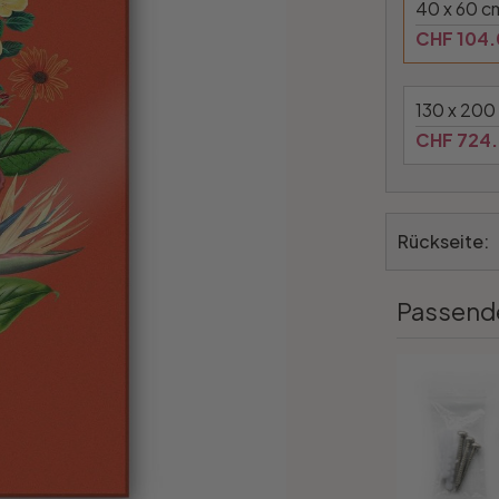
40 x 60 c
CHF 104
130 x 200
CHF 724
Rückseite:
Passend