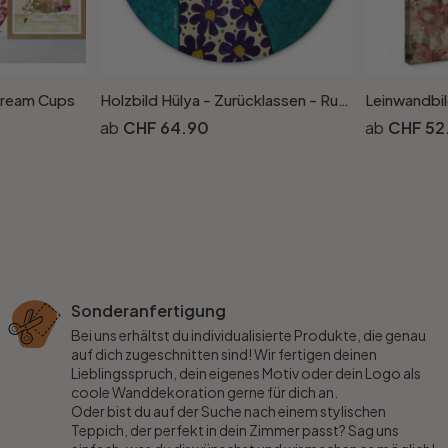
Dream Cups
Holzbild Hülya - Zurücklassen - Rund
CHF 64.90
CHF 52
Sonderanfertigung
Bei uns erhältst du individualisierte Produkte, die genau
auf dich zugeschnitten sind! Wir fertigen deinen
Lieblingsspruch, dein eigenes Motiv oder dein Logo als
coole Wanddekoration gerne für dich an.
Oder bist du auf der Suche nach einem stylischen
Teppich, der perfekt in dein Zimmer passt? Sag uns