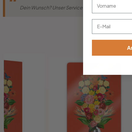
vorname
Dein Wunsch? Unser Service! Nicht die passende Gr
Email
A