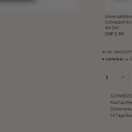
Universaldübe
Schrauben 6 
4er Set
CHF 2.90
Art.Nr.:
WA26925
Lieferbar
ca. 
SCHWEIZER
Kauf auf R
Sicher ein
14 Tage R