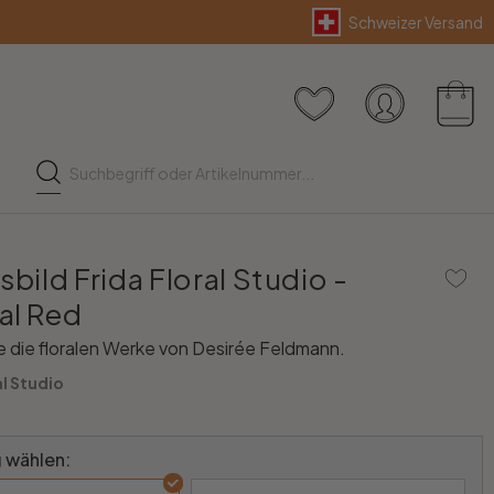
Schweizer Versand
sbild Frida Floral Studio -
al Red
 die floralen Werke von Desirée Feldmann.
al Studio
 wählen: