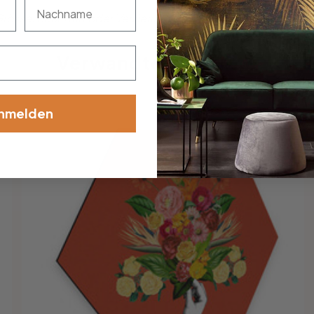
nachname
össe, Schriftart oder Verzierung dabei? Teile uns deine Wü
Verwandte Produkte
nmelden