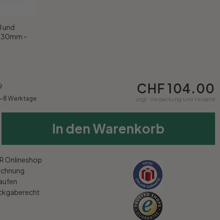
l und
x 30mm -
CHF 104.00
9
5-8 Werktage
zzgl.
Verpackung und Versand
In den Warenkorb
 Onlineshop
echnung
kaufen
ückgaberecht