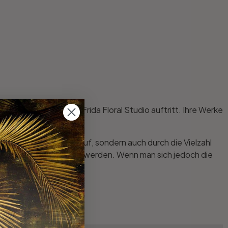
r dem Künstlernamen Frida Floral Studio auftritt. Ihre Werke
rzaubern!
n roten Hintergrund auf, sondern auch durch die Vielzahl
iner Blume verwechselt werden. Wenn man sich jedoch die