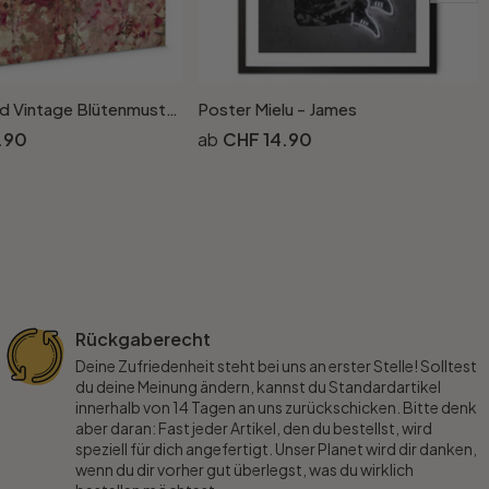
Leinwandbild Vintage Blütenmuster - quadratisch
Poster Mielu - James
.90
CHF 14.90
Rückgaberecht
Deine Zufriedenheit steht bei uns an erster Stelle! Solltest
du deine Meinung ändern, kannst du Standardartikel
innerhalb von 14 Tagen an uns zurückschicken. Bitte denk
aber daran: Fast jeder Artikel, den du bestellst, wird
speziell für dich angefertigt. Unser Planet wird dir danken,
wenn du dir vorher gut überlegst, was du wirklich