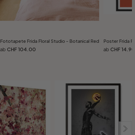
Fototapete Frida Floral Studio - Botanical Red
Poster Frida Fl
CHF 104.00
CHF 14.90