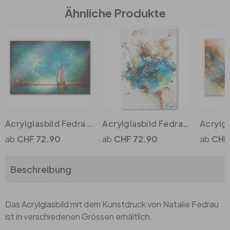
Ähnliche Produkte
Büro
Bad
Eingangsbereich
Acrylglasbild Fedrau - Allein
Acrylglasbild Fedrau - Flor
CHF 72.90
CHF 72.90
CHF
Beschreibung
Das Acrylglasbild mit dem Kunstdruck von Natalie Fedrau
ist in verschiedenen Grössen erhältlich.