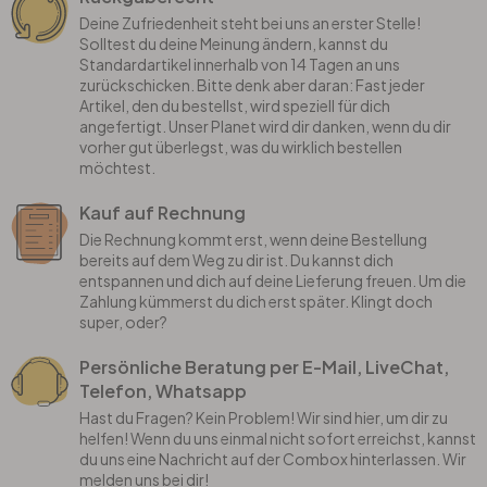
Deine Zufriedenheit steht bei uns an erster Stelle!
Solltest du deine Meinung ändern, kannst du
Standardartikel innerhalb von 14 Tagen an uns
zurückschicken. Bitte denk aber daran: Fast jeder
Artikel, den du bestellst, wird speziell für dich
angefertigt. Unser Planet wird dir danken, wenn du dir
vorher gut überlegst, was du wirklich bestellen
möchtest.
Kauf auf Rechnung
Die Rechnung kommt erst, wenn deine Bestellung
bereits auf dem Weg zu dir ist. Du kannst dich
entspannen und dich auf deine Lieferung freuen. Um die
Zahlung kümmerst du dich erst später. Klingt doch
super, oder?
Persönliche Beratung per E-Mail, LiveChat,
Telefon, Whatsapp
Hast du Fragen? Kein Problem! Wir sind hier, um dir zu
helfen! Wenn du uns einmal nicht sofort erreichst, kannst
du uns eine Nachricht auf der Combox hinterlassen. Wir
melden uns bei dir!