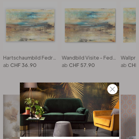
Hartschaumbild Fedrau - Visite
Wandbild Visite - Fedrau - Alu-Dibond
CHF 36.90
CHF 57.90
CHF 
Top Seller