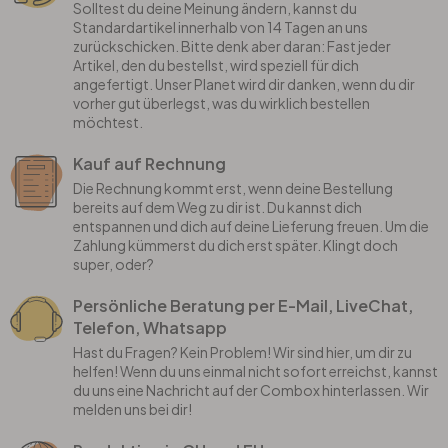
Solltest du deine Meinung ändern, kannst du
Standardartikel innerhalb von 14 Tagen an uns
zurückschicken. Bitte denk aber daran: Fast jeder
Artikel, den du bestellst, wird speziell für dich
angefertigt. Unser Planet wird dir danken, wenn du dir
vorher gut überlegst, was du wirklich bestellen
möchtest.
Kauf auf Rechnung
Die Rechnung kommt erst, wenn deine Bestellung
bereits auf dem Weg zu dir ist. Du kannst dich
entspannen und dich auf deine Lieferung freuen. Um die
Zahlung kümmerst du dich erst später. Klingt doch
super, oder?
Persönliche Beratung per E-Mail, LiveChat,
Telefon, Whatsapp
Hast du Fragen? Kein Problem! Wir sind hier, um dir zu
helfen! Wenn du uns einmal nicht sofort erreichst, kannst
du uns eine Nachricht auf der Combox hinterlassen. Wir
melden uns bei dir!