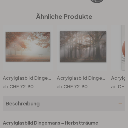
Ähnliche Produkte
Büro
Bad
Eingangsbereich
Acrylglasbild Dingemans - Ruhender Wald
Acrylglasbild Dingemans - Nebel im Herbstwald
CHF 72.90
CHF 72.90
CHF
Beschreibung
Acrylglasbild Dingemans – Herbstträume