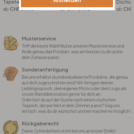
Tapete mit gezeichneten Blüten Weiss Beige - Vliestapete floral mit Blumen
Mustertapete mit Blättern und Gräsern Orange Grün - Dschungel-Vliestapete
CHF 51.90
CHF 51.90
CHF 
Musterservice
Triff die beste Wahl! Nutze unseren Musterservice und
finde genau das Produkt, was am besten zu dir und in
dein Zuhause passt.
Sonderanfertigung
Bei uns erhältst du individualisierte Produkte, die genau
auf dich zugeschnitten sind! Wir fertigen deinen
Lieblingsspruch, dein eigenes Motiv oder dein Logo als
coole Wanddekoration gerne für dich an.
Oder bist du auf der Suche nach einem stylischen
Teppich, der perfekt in dein Zimmer passt? Sag uns
einfach, was du dir wünschst und wir machen es möglich!
Rückgaberecht
Deine Zufriedenheit steht bei uns an erster Stelle!