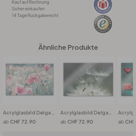
Kauf auf Rechnung
Sicher einkaufen
14 Tage Rückgaberecht
Büro
Bad
Ähnliche Produkte
Eingangsbereich
Acrylglasbild Delgado - Mohnblumenmomente
Acrylglasbild Delgado - Pusteblumenvielfalt
CHF 72.90
CHF 72.90
CHF