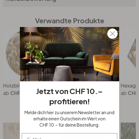
Verwandte Produkte
Holzbild Delgado - Wiesenzauber - Rund
Glasbild Delgado - Wiesenzauber
Jetzt von CHF 10.–
CHF 64.90
CHF 104.00
CHF
profitieren!
Top Seller
Melde dich hier zu unserem Newsletter an und
erhalte einen Gutschein im Wert von
CHF 10.– für deine Bestellung.
Email