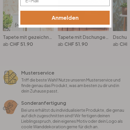
Anmelden
Tapete mit gezeichneten Blüten Weiss Beige - Vliestapete floral mit Blumen
Tapete mit Dschungel-Motiv Grün - Vliestapete mit Blüten in Rot Blau
CHF 51.90
CHF 51.90
CHF 
Musterservice
Triff die beste Wahl! Nutze unseren Musterservice und
finde genau das Produkt, was am besten zu dir und in
dein Zuhause passt.
Sonderanfertigung
Bei uns erhältst du individualisierte Produkte, die genau
auf dich zugeschnitten sind! Wir fertigen deinen
Lieblingsspruch, dein eigenes Motiv oder dein Logo als
coole Wanddekoration gerne für dich an.