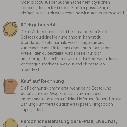
Oder bist du auf der Suche nach einem stylischen
Teppich, der perfekt in dein Zimmer passt? Sag uns
einfach, was du dir wünschst und wir machen es möglich!
Rückgaberecht
Deine Zufriedenheit steht bei uns an erster Stelle!
Solltest du deine Meinung ändern, kannst du
Standardartikel innerhalb von 14 Tagen an uns
zurückschicken. Bitte denk aber daran: Fast jeder
Artikel, den du bestellst, wird speziell für dich
angefertigt. Unser Planet wird dir danken, wenn du dir
vorher gut überlegst, was du wirklich bestellen
möchtest.
Kauf auf Rechnung
Die Rechnung kommt erst, wenn deine Bestellung
bereits auf dem Weg zu dir ist. Du kannst dich
entspannen und dich auf deine Lieferung freuen. Um die
Zahlung kümmerst du dich erst später. Klingt doch
super, oder?
Persönliche Beratung per E-Mail, LiveChat,