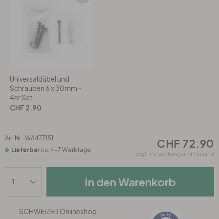
Rund
5-teilig
Tapeten Blau
Tapeten Grün
Wohnzimmer
Wohnzimmer
Tapeten Pink & Rosa
Schlafzimmer
Schlafzimmer
Universaldübel und
Tapeten Türkis
Kinderzimmer
Kinderzimmer
Schrauben 6 x 30mm -
4er Set
CHF 2.90
Tapeten Lila & Violett
Küche
Bad
Jugendzimmer
Küche
Wohnzimmer
Art.Nr.:
WA477151
CHF 72.90
Lieferbar
ca. 4-7 Werktage
zzgl.
Verpackung und Versand
Bad
Flur
Schlafzimmer
In den Warenkorb
Flur
Kinderzimmer
SCHWEIZER Onlineshop
Küche