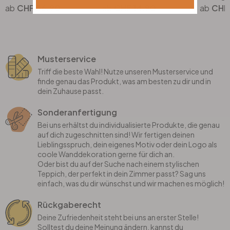
CHF 36.90
CHF 14.90
CHF
Musterservice
Triff die beste Wahl! Nutze unseren Musterservice und
finde genau das Produkt, was am besten zu dir und in
dein Zuhause passt.
Sonderanfertigung
Bei uns erhältst du individualisierte Produkte, die genau
auf dich zugeschnitten sind! Wir fertigen deinen
Lieblingsspruch, dein eigenes Motiv oder dein Logo als
coole Wanddekoration gerne für dich an.
Oder bist du auf der Suche nach einem stylischen
Teppich, der perfekt in dein Zimmer passt? Sag uns
einfach, was du dir wünschst und wir machen es möglich!
Rückgaberecht
Deine Zufriedenheit steht bei uns an erster Stelle!
Solltest du deine Meinung ändern, kannst du