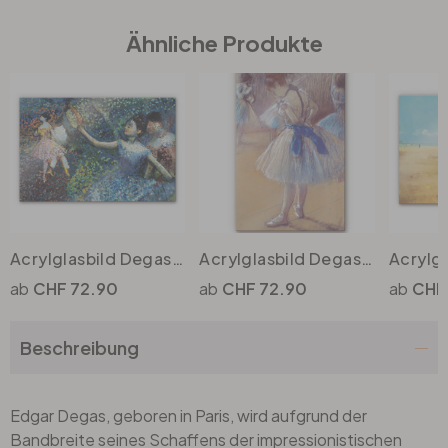
Ähnliche Produkte
Büro
Bad
Eingangsbereich
Acrylglasbild Degas - Tänzerin mit Tambourin
Acrylglasbild Degas - Tänzerin beim Binden der Schleife
CHF 72.90
CHF 72.90
CHF
Beschreibung
Edgar Degas, geboren in Paris, wird aufgrund der
Bandbreite seines Schaffens der impressionistischen