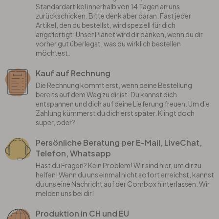
Standardartikel innerhalb von 14 Tagen an uns
zurückschicken. Bitte denk aber daran: Fast jeder
Artikel, den du bestellst, wird speziell für dich
angefertigt. Unser Planet wird dir danken, wenn du dir
vorher gut überlegst, was du wirklich bestellen
möchtest.
Kauf auf Rechnung
Die Rechnung kommt erst, wenn deine Bestellung
bereits auf dem Weg zu dir ist. Du kannst dich
entspannen und dich auf deine Lieferung freuen. Um die
Zahlung kümmerst du dich erst später. Klingt doch
super, oder?
Persönliche Beratung per E-Mail, LiveChat,
Telefon, Whatsapp
Hast du Fragen? Kein Problem! Wir sind hier, um dir zu
helfen! Wenn du uns einmal nicht sofort erreichst, kannst
du uns eine Nachricht auf der Combox hinterlassen. Wir
melden uns bei dir!
Produktion in CH und EU