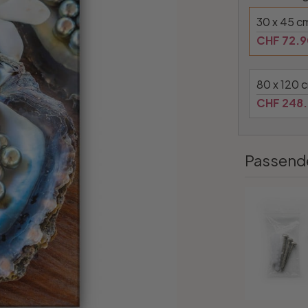
30 x 45 c
CHF 72.9
80 x 120 
CHF 248
Passend