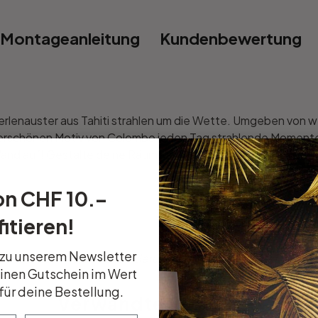
Montageanleitung
Kundenbewertung
rlenauster aus Tahiti strahlen um die Wette. Umgeben von wei
derschönen Motiv von Colombo jeden Tag strahlende Momente
and auf! Gestalte deine Räume kreativ und einzigartig mit u
on CHF 10.–
itieren!
 zu unserem Newsletter
össe, Schriftart oder Verzierung dabei? Teile uns deine Wü
einen Gutschein im Wert
für deine Bestellung.
Verwandte Produkte