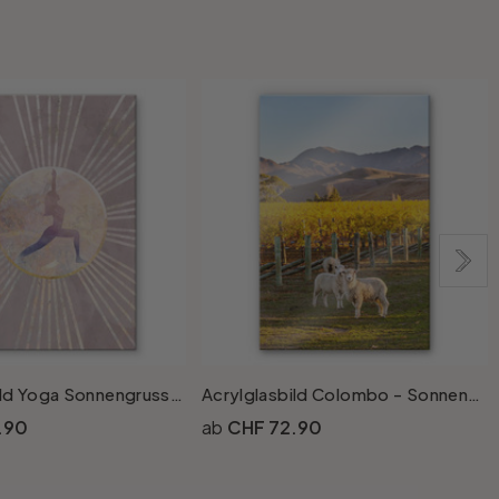
Acrylglasbild Yoga Sonnengruss rosa - Manovski
Acrylglasbild Colombo - Sonnenuntergang in den Bergen
A
.90
CHF 72.90