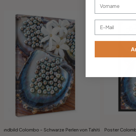
vorname
Email
A
wandbild Colombo - Schwarze Perlen von Tahiti
Poster Colombo