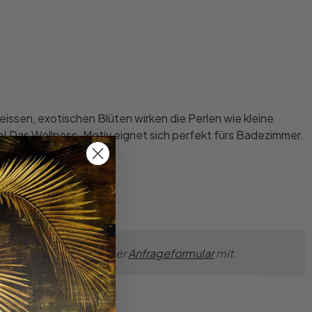
ssen, exotischen Blüten wirken die Perlen wie kleine
! Das Wellness-Motiv eignet sich perfekt fürs Badezimmer.
nserer Wandkunst!
nsche einfach über unser
Anfrageformular
mit.