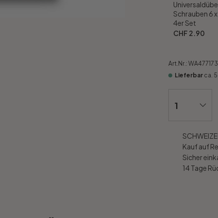
Universaldübe
Schrauben 6 
4er Set
CHF 2.90
Art.Nr.:
WA477173
Lieferbar
ca. 
SCHWEIZER
Kauf auf R
Sicher ein
14 Tage R