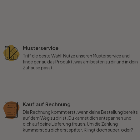
Musterservice
Triff die beste Wahl! Nutze unseren Musterservice und
finde genau das Produkt, was am besten zu dir und in dein
Zuhause passt.
Kauf auf Rechnung
Die Rechnung kommt erst, wenn deine Bestellung bereits
auf dem Weg zu dir ist. Du kannst dich entspannen und
dich auf deine Lieferung freuen. Um die Zahlung
kümmerst du dich erst später. Klingt doch super, oder?