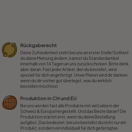
Rückgaberecht
Deine Zufriedenheit steht bei uns an erster Stelle! Solltest
du deine Meinung ändern, kannst du Standardartikel
innerhalb von 14 Tagen an uns zurückschicken. Bitte denk
aber daran: Fast jeder Artikel, den du bestellst, wird
speziell für dich angefertigt. Unser Planet wird dir danken,
wenn du dir vorher gut überlegst, was du wirklich
bestellen möchtest.
Produktion in CH und EU
Bei uns werden fast alle Produkte mit viel Liebe in der
Schweiz & Europa hergestellt. Und das Beste daran? Die
Produktion startet erst, wenn du deine Bestellung
aufgibst. Das bedeutet, bei uns bestellst du nicht nur ein
Produkt, sondern ein individuell für dich gefertigtes