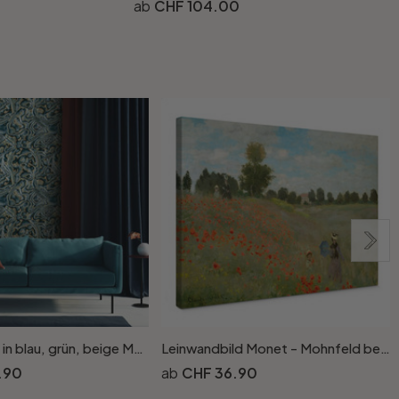
CHF 104.00
Vliestapete in blau, grün, beige Marmoroptik SteinGrafisch Modern
Leinwandbild Monet - Mohnfeld bei Argenteuil
L
.90
CHF 36.90