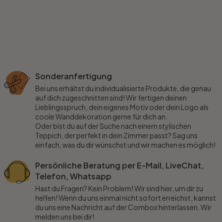
Sonderanfertigung
Bei uns erhältst du individualisierte Produkte, die genau
auf dich zugeschnitten sind! Wir fertigen deinen
Lieblingsspruch, dein eigenes Motiv oder dein Logo als
coole Wanddekoration gerne für dich an.
Oder bist du auf der Suche nach einem stylischen
Teppich, der perfekt in dein Zimmer passt? Sag uns
einfach, was du dir wünschst und wir machen es möglich!
Persönliche Beratung per E-Mail, LiveChat,
Telefon, Whatsapp
Hast du Fragen? Kein Problem! Wir sind hier, um dir zu
helfen! Wenn du uns einmal nicht sofort erreichst, kannst
du uns eine Nachricht auf der Combox hinterlassen. Wir
melden uns bei dir!