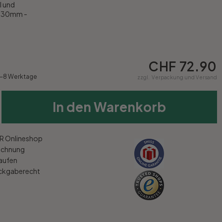
l und
x 30mm -
CHF 72.90
5-8 Werktage
zzgl.
Verpackung und Versand
In den Warenkorb
 Onlineshop
echnung
kaufen
ückgaberecht