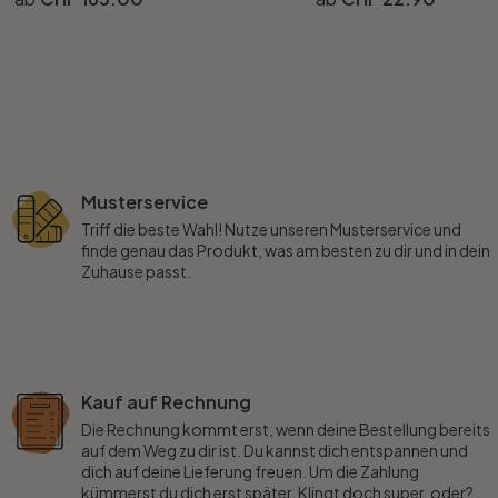
Musterservice
Triff die beste Wahl! Nutze unseren Musterservice und
finde genau das Produkt, was am besten zu dir und in dein
Zuhause passt.
Kauf auf Rechnung
Die Rechnung kommt erst, wenn deine Bestellung bereits
auf dem Weg zu dir ist. Du kannst dich entspannen und
dich auf deine Lieferung freuen. Um die Zahlung
kümmerst du dich erst später. Klingt doch super, oder?