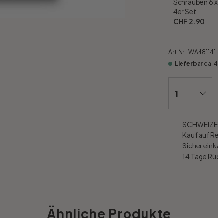
Schrauben 6 
4er Set
CHF 2.90
Art.Nr.:
WA481141
Lieferbar
ca. 
SCHWEIZER
Kauf auf R
Sicher ein
14 Tage R
Ähnliche Produkte