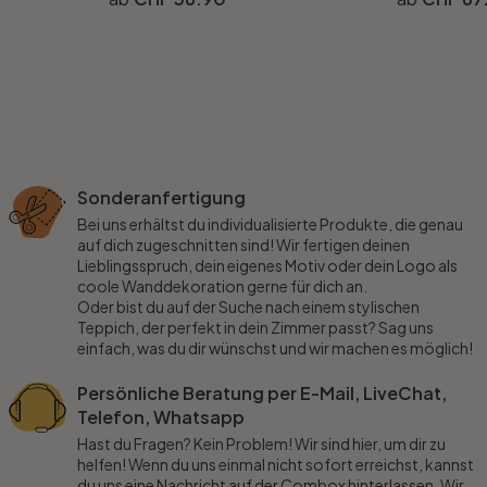
Sonderanfertigung
Bei uns erhältst du individualisierte Produkte, die genau
auf dich zugeschnitten sind! Wir fertigen deinen
Lieblingsspruch, dein eigenes Motiv oder dein Logo als
coole Wanddekoration gerne für dich an.
Oder bist du auf der Suche nach einem stylischen
Teppich, der perfekt in dein Zimmer passt? Sag uns
einfach, was du dir wünschst und wir machen es möglich!
Persönliche Beratung per E-Mail, LiveChat,
Telefon, Whatsapp
Hast du Fragen? Kein Problem! Wir sind hier, um dir zu
helfen! Wenn du uns einmal nicht sofort erreichst, kannst
du uns eine Nachricht auf der Combox hinterlassen. Wir