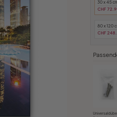
30 x 45 c
CHF 72.9
80 x 120 
CHF 248
Passend
Universaldübe