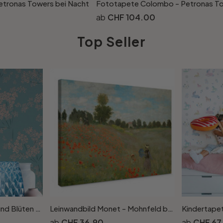
etronas Towers bei Nacht
Fototapete Colombo - Petronas To
CHF 104.00
Top Seller
Natur-Tapete Blumen und Blüten Beige Blau - Florale Vliestapete natürlich
Leinwandbild Monet - Mohnfeld bei Argenteuil
CHF 36.90
CHF 67