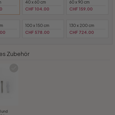
m
40 x 60 cm
60 x 90 cm
0
CHF 104.00
CHF 159.00
cm
100 x 150 cm
130 x 200 cm
.00
CHF 578.00
CHF 724.00
es Zubehör
l und