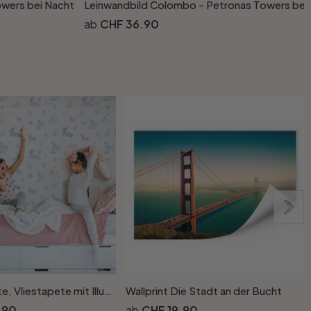
wers bei Nacht
Leinwandbild Colombo - Petronas Towers bei
CHF 36.90
Kindertapete, Vliestapete mit Illustration Kids Walls weiss, bunt
Wallprint Die Stadt an der Bucht
.90
CHF 19.90