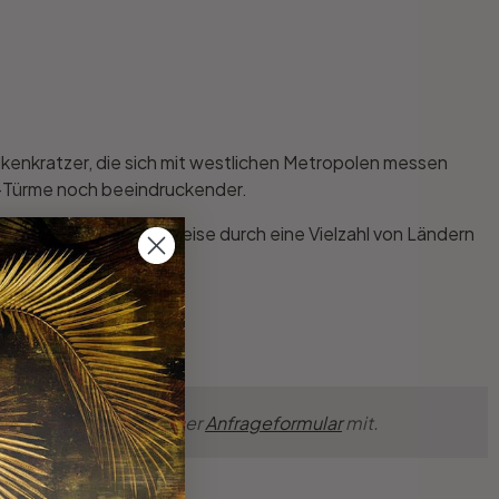
lkenkratzer, die sich mit westlichen Metropolen messen
as-Türme noch beeindruckender.
taunen sorgt. Seine Reise durch eine Vielzahl von Ländern
nsche einfach über unser
Anfrageformular
mit.