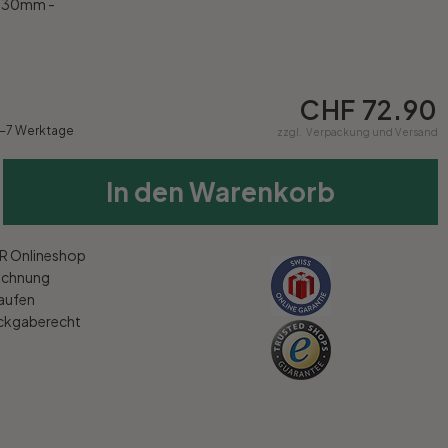
x 30mm -
CHF 72.90
4-7 Werktage
zzgl.
Verpackung und Versand
In den Warenkorb
 Onlineshop
echnung
kaufen
ückgaberecht