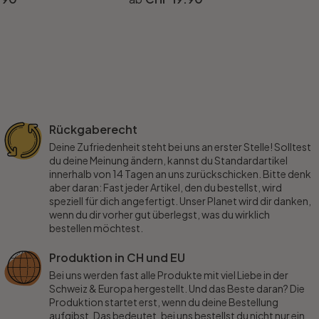
Rückgaberecht
Deine Zufriedenheit steht bei uns an erster Stelle! Solltest
du deine Meinung ändern, kannst du Standardartikel
innerhalb von 14 Tagen an uns zurückschicken. Bitte denk
aber daran: Fast jeder Artikel, den du bestellst, wird
speziell für dich angefertigt. Unser Planet wird dir danken,
wenn du dir vorher gut überlegst, was du wirklich
bestellen möchtest.
Produktion in CH und EU
Bei uns werden fast alle Produkte mit viel Liebe in der
Schweiz & Europa hergestellt. Und das Beste daran? Die
Produktion startet erst, wenn du deine Bestellung
aufgibst. Das bedeutet, bei uns bestellst du nicht nur ein