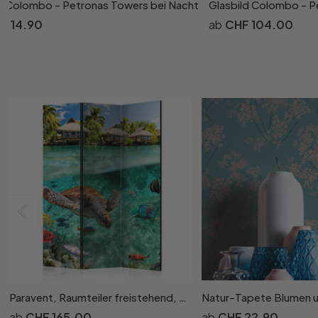
r Colombo - Petronas Towers bei Nacht
Glasbild Colombo - P
F 14.90
CHF 104.00
Paravent, Raumteiler freistehend, Trennwand - Unter der Wasseroberfläche
CHF 165.00
CHF 22.90