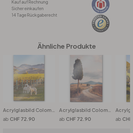
Kauf auf Rechnung
Sicher einkaufen
14 Tage Rückgaberecht
Büro
Bad
Ähnliche Produkte
Eingangsbereich
Acrylglasbild Colombo - Sonnenuntergang in den Bergen
Acrylglasbild Colombo - Zypressenweg
CHF 72.90
CHF 72.90
CHF