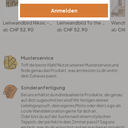
Anmelden
Leinwandbild Niksic - Morgenlicht
Leinwandbild To the other Side - quadratisch
CHF 52.90
CHF 52.90
CHF
Musterservice
Triff die beste Wahl! Nutze unseren Musterservice und
finde genau das Produkt, was am besten zu dir und in
dein Zuhause passt.
Sonderanfertigung
Bei uns erhältst du individualisierte Produkte, die genau
auf dich zugeschnitten sind! Wir fertigen deinen
Lieblingsspruch, dein eigenes Motiv oder dein Logo als
coole Wanddekoration gerne für dich an.
Oder bist du auf der Suche nach einem stylischen
Teppich, der perfekt in dein Zimmer passt? Sag uns
einfach, was du dir wünschst und wir machen es möglich!