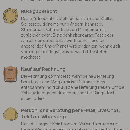
Rückgaberecht
Deine Zufriedenheit steht bei uns an erster Stelle!
Solltest du deine Meinung ändern, kannst du
Standardartikel innerhalb von 14 Tagen an uns
zurückschicken. Bitte denk aber daran: Fast jeder
Artikel, den du bestellst, wird speziell für dich
angefertigt. Unser Planet wird dir danken, wenn du dir
vorher gut überlegst, was du wirklich bestellen
möchtest.
Kauf auf Rechnung
Die Rechnung kommt erst, wenn deine Bestellung
bereits auf dem Weg zu dir ist. Du kannst dich
entspannen und dich auf deine Lieferung freuen. Um die
Zahlung kümmerst du dich erst später. Klingt doch
super, oder?
Persönliche Beratung per E-Mail, LiveChat,
Telefon, Whatsapp
Hast du Fragen? Kein Problem! Wir sind hier, um dir zu
helfen! Wenn du uns einmal nicht sofort erreichst, kannst