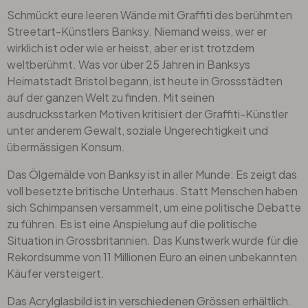
Schmückt eure leeren Wände mit Graffiti des berühmten
Streetart-Künstlers Banksy. Niemand weiss, wer er
wirklich ist oder wie er heisst, aber er ist trotzdem
weltberühmt. Was vor über 25 Jahren in Banksys
Heimatstadt Bristol begann, ist heute in Grossstädten
auf der ganzen Welt zu finden. Mit seinen
ausdrucksstarken Motiven kritisiert der Graffiti-Künstler
unter anderem Gewalt, soziale Ungerechtigkeit und
übermässigen Konsum.
Das Ölgemälde von Banksy ist in aller Munde: Es zeigt das
voll besetzte britische Unterhaus. Statt Menschen haben
sich Schimpansen versammelt, um eine politische Debatte
zu führen. Es ist eine Anspielung auf die politische
Situation in Grossbritannien. Das Kunstwerk wurde für die
Rekordsumme von 11 Millionen Euro an einen unbekannten
Käufer versteigert.
Das Acrylglasbild ist in verschiedenen Grössen erhältlich.