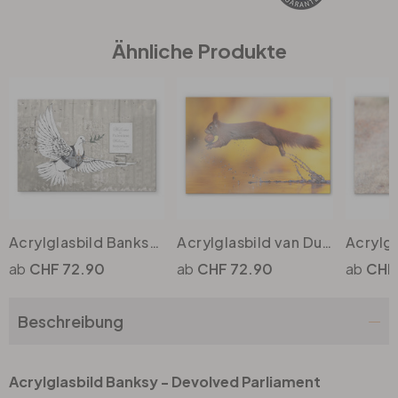
Ähnliche Produkte
Büro
Bad
Eingangsbereich
Acrylglasbild Banksy - Die Friedenstaube
Acrylglasbild van Duijn - Eichhörnchen im Sprung
CHF 72.90
CHF 72.90
CHF
Beschreibung
Acrylglasbild Banksy - Devolved Parliament