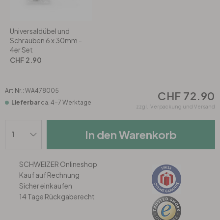
Rund
5-teilig
Tapeten Blau
Tapeten Grün
Wohnzimmer
Wohnzimmer
Universaldübel und
Schrauben 6 x 30mm -
4er Set
Tapeten Pink & Rosa
Schlafzimmer
Schlafzimmer
CHF 2.90
Tapeten Türkis
Kinderzimmer
Kinderzimmer
Art.Nr.:
WA478005
CHF 72.90
Lieferbar
ca. 4-7 Werktage
zzgl.
Verpackung und Versand
Tapeten Lila & Violett
Küche
Bad
In den Warenkorb
Jugendzimmer
Küche
Wohnzimmer
SCHWEIZER Onlineshop
Bad
Flur
Schlafzimmer
Kauf auf Rechnung
Sicher einkaufen
Flur
Kinderzimmer
14 Tage Rückgaberecht
Küche