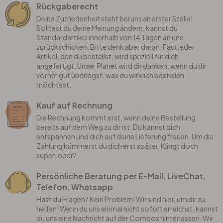
Rückgaberecht
Deine Zufriedenheit steht bei uns an erster Stelle!
Solltest du deine Meinung ändern, kannst du
Standardartikel innerhalb von 14 Tagen an uns
zurückschicken. Bitte denk aber daran: Fast jeder
Artikel, den du bestellst, wird speziell für dich
angefertigt. Unser Planet wird dir danken, wenn du dir
vorher gut überlegst, was du wirklich bestellen
möchtest.
Kauf auf Rechnung
Die Rechnung kommt erst, wenn deine Bestellung
bereits auf dem Weg zu dir ist. Du kannst dich
entspannen und dich auf deine Lieferung freuen. Um die
Zahlung kümmerst du dich erst später. Klingt doch
super, oder?
Persönliche Beratung per E-Mail, LiveChat,
Telefon, Whatsapp
Hast du Fragen? Kein Problem! Wir sind hier, um dir zu
helfen! Wenn du uns einmal nicht sofort erreichst, kannst
du uns eine Nachricht auf der Combox hinterlassen. Wir