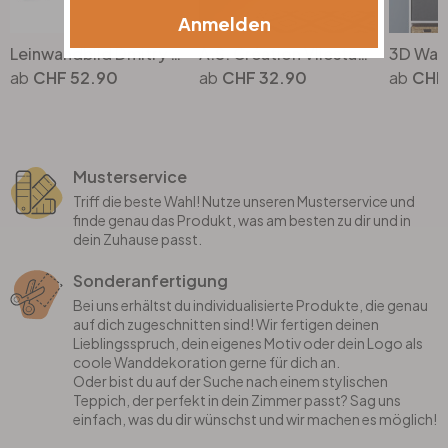
Anmelden
Leinwandbild Dmitry - Story of a Waterdrop - Panorama
A.S. Création Vliestapete Retro Vision Retrotapete 70er Jahre Tapete, orange, gelb, braun
CHF 52.90
CHF 32.90
CHF
Musterservice
Triff die beste Wahl! Nutze unseren Musterservice und
finde genau das Produkt, was am besten zu dir und in
dein Zuhause passt.
Sonderanfertigung
Bei uns erhältst du individualisierte Produkte, die genau
auf dich zugeschnitten sind! Wir fertigen deinen
Lieblingsspruch, dein eigenes Motiv oder dein Logo als
coole Wanddekoration gerne für dich an.
Oder bist du auf der Suche nach einem stylischen
Teppich, der perfekt in dein Zimmer passt? Sag uns
einfach, was du dir wünschst und wir machen es möglich!