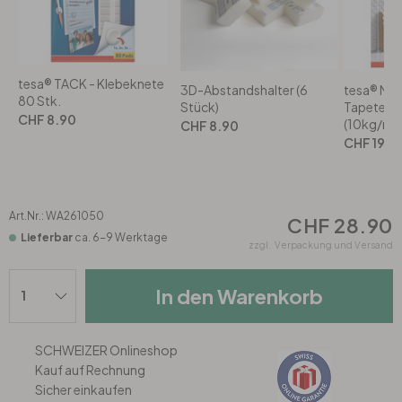
Rund
5-teilig
Tapeten Blau
Tapeten Grün
Wohnzimmer
Wohnzimmer
tesa® TACK - Klebeknete
3D-Abstandshalter (6
tesa® Mo
80 Stk.
Tapeten Pink & Rosa
Schlafzimmer
Schlafzimmer
Stück)
Tapeten u
CHF 8.90
(10kg/m) 
CHF 8.90
CHF 19.9
Tapeten Türkis
Kinderzimmer
Kinderzimmer
Tapeten Lila & Violett
Küche
Bad
Art.Nr.:
WA261050
CHF 28.90
Lieferbar
ca. 6-9 Werktage
zzgl.
Verpackung und Versand
Jugendzimmer
Küche
Wohnzimmer
In den Warenkorb
Bad
Flur
Schlafzimmer
SCHWEIZER Onlineshop
Flur
Kinderzimmer
Kauf auf Rechnung
Sicher einkaufen
Küche