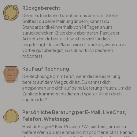
Rückgaberecht
Deine Zufriedenheit steht bei uns an erster Stelle!
Solltest du deine Meinung ändern, kannst du
Standardartikel innerhalb von 14 Tagen an uns
zurückschicken. Bitte denk aber daran: Fast jeder
Artikel, den du bestellst, wird speziell für dich
angefertigt. Unser Planet wird dir danken, wenn du dir
vorher gut überlegst, was du wirklich bestellen
möchtest.
Kauf auf Rechnung
Die Rechnung kommt erst, wenn deine Bestellung
bereits auf dem Weg zu dir ist. Du kannst dich
entspannen und dich auf deine Lieferung freuen. Um die
Zahlung kümmerst du dich erst später. Klingt doch
super, oder?
Persönliche Beratung per E-Mail, LiveChat,
Telefon, Whatsapp
Hast du Fragen? Kein Problem! Wir sind hier, um dir zu
helfen! Wenn du uns einmal nicht sofort erreichst, kannst