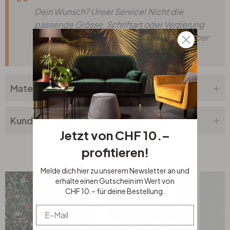
Dein Wunsch? Unser Service! Nicht die
passende Grösse, Schriftart oder Verzierung
dabei? Teile uns deine Wünsche einfach über
unser
Anfrageformular
mit.
Materialbeschreibung
Kundenbewertung
Jetzt von CHF 10.–
profitieren!
Top Seller
Melde dich hier zu unserem Newsletter an und
erhalte einen Gutschein im Wert von
CHF 10.– für deine Bestellung.
Email