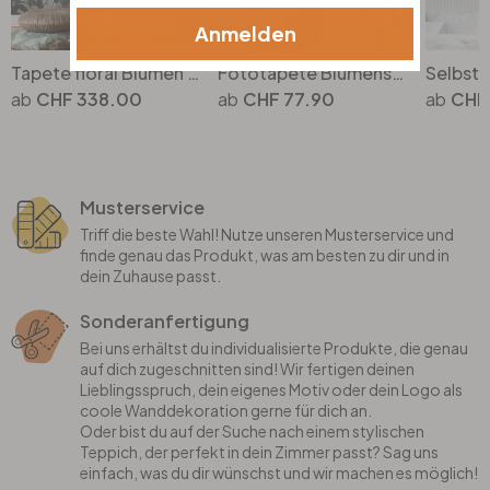
Anmelden
Tapete floral Blumen Schwarz Rot Vintage Blumentapete Wohnzimmer Vliestapete
Fototapete Blumenstrauss mit Pfingstrosen - UN Designs
CHF 338.00
CHF 77.90
CHF
Musterservice
Triff die beste Wahl! Nutze unseren Musterservice und
finde genau das Produkt, was am besten zu dir und in
dein Zuhause passt.
Sonderanfertigung
Bei uns erhältst du individualisierte Produkte, die genau
auf dich zugeschnitten sind! Wir fertigen deinen
Lieblingsspruch, dein eigenes Motiv oder dein Logo als
coole Wanddekoration gerne für dich an.
Oder bist du auf der Suche nach einem stylischen
Teppich, der perfekt in dein Zimmer passt? Sag uns
einfach, was du dir wünschst und wir machen es möglich!