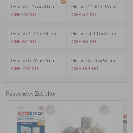
Wandtattoo & Bilderrahmen
Künstler
Selbstklebend
Tischplatten
Grösse 1: 25 x 30 cm
Grösse 2: 30 x 36 cm
CHF 28.90
CHF 37.90
Wandtattoo & Uhrwerk
Papiertapeten
Wandbilder-Set
Heimtextilien
Grösse 3: 37 x 54 cm
Grösse 4: 50 x 61 cm
Wandtattoo & Haken
Hexagon Bilder
Tapeten Weiss
Künstlerbedarf
CHF 62.90
CHF 86.90
Wandtattoo & 3D Schmetterlinge
Rund Bilder
Tapeten Gold
Grösse 5: 62 x 76 cm
Grösse 6: 75 x 91 cm
CHF 129.00
CHF 169.00
Liebe
Panorama Bilder
Tapeten Schwarz
Familie
Quadratische Bilder
Tapeten Grau
Passendes Zubehör
Home
3-teilig
Tapeten Gelb
Zweifarbig
4-teilig
Tapeten Rot