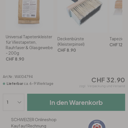
Rund
5-teilig
Tapeten Blau
Tapeten Grün
Wohnzimmer
Wohnzimmer
Tapeten Pink & Rosa
Schlafzimmer
Schlafzimmer
Universal Tapetenkleister
Deckenbürste
Tapezierw
für Vliestapeten,
(Kleisterpinsel)
CHF 12.9
Rauhfaser & Glasgewebe
Tapeten Türkis
Kinderzimmer
Kinderzimmer
CHF 8.90
- 200g
CHF 8.90
Tapeten Lila & Violett
Küche
Bad
Art.Nr.:
WA104794
CHF 32.90
Jugendzimmer
Küche
Wohnzimmer
Lieferbar
ca. 6-9 Werktage
zzgl.
Verpackung und Versand
Bad
Flur
Schlafzimmer
In den Warenkorb
Flur
Kinderzimmer
SCHWEIZER Onlineshop
Kauf auf Rechnung
Küche