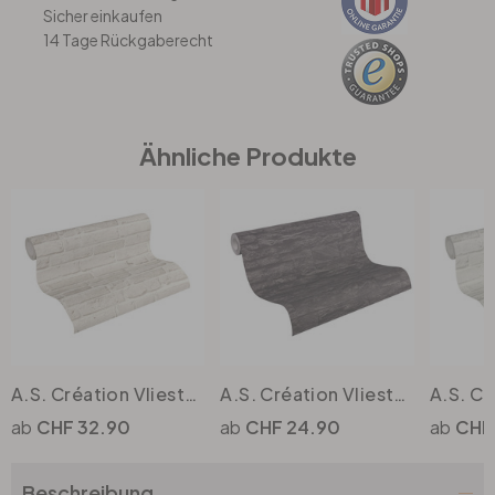
Sicher einkaufen
14 Tage Rückgaberecht
Büro
Bad
Ähnliche Produkte
Eingangsbereich
A.S. Création Vliestapete Wood and Stone Tapete in Steinoptik Backstein grau
A.S. Création Vliestapete Wood and Stone Tapete in Steinoptik Naturstein grau, schwarz
CHF 32.90
CHF 24.90
CHF
Beschreibung