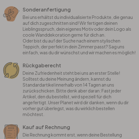
Sonderanfertigung
Bei uns erhältst du individualisierte Produkte, die genau
auf dich zugeschnitten sind! Wir fertigen deinen
Lieblingsspruch, dein eigenes Motiv oder dein Logo als
coole Wanddekoration gerne für dich an.
Oder bist du auf der Suche nach einem stylischen
Teppich, der perfekt in dein Zimmer passt? Sag uns
einfach, was du dir wünschst und wir machen es möglich!
Rückgaberecht
Deine Zufriedenheit steht bei uns an erster Stelle!
Solltest du deine Meinung ändern, kannst du
Standardartikel innerhalb von 14 Tagen an uns
zurückschicken. Bitte denk aber daran: Fast jeder
Artikel, den du bestellst, wird speziell für dich
angefertigt. Unser Planet wird dir danken, wenn du dir
vorher gut überlegst, was du wirklich bestellen
möchtest.
Kauf auf Rechnung
Die Rechnung kommt erst, wenn deine Bestellung