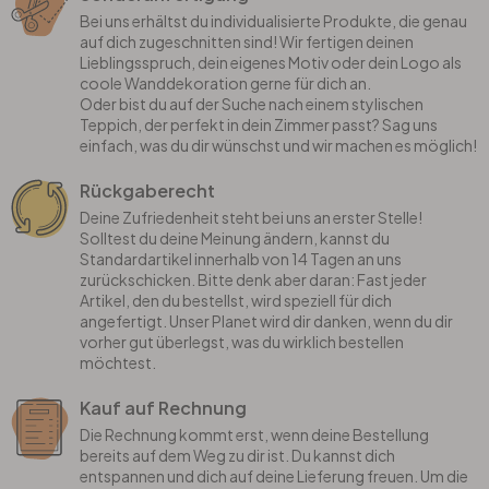
Bei uns erhältst du individualisierte Produkte, die genau
auf dich zugeschnitten sind! Wir fertigen deinen
Lieblingsspruch, dein eigenes Motiv oder dein Logo als
coole Wanddekoration gerne für dich an.
Oder bist du auf der Suche nach einem stylischen
Teppich, der perfekt in dein Zimmer passt? Sag uns
einfach, was du dir wünschst und wir machen es möglich!
Rückgaberecht
Deine Zufriedenheit steht bei uns an erster Stelle!
Solltest du deine Meinung ändern, kannst du
Standardartikel innerhalb von 14 Tagen an uns
zurückschicken. Bitte denk aber daran: Fast jeder
Artikel, den du bestellst, wird speziell für dich
angefertigt. Unser Planet wird dir danken, wenn du dir
vorher gut überlegst, was du wirklich bestellen
möchtest.
Kauf auf Rechnung
Die Rechnung kommt erst, wenn deine Bestellung
bereits auf dem Weg zu dir ist. Du kannst dich
entspannen und dich auf deine Lieferung freuen. Um die