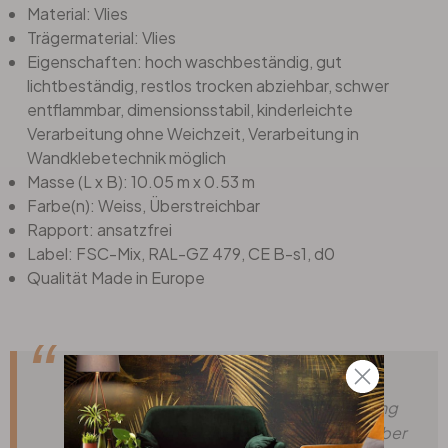
Material: Vlies
Trägermaterial: Vlies
Eigenschaften: hoch waschbeständig, gut
lichtbeständig, restlos trocken abziehbar, schwer
entflammbar, dimensionsstabil, kinderleichte
Verarbeitung ohne Weichzeit, Verarbeitung in
Wandklebetechnik möglich
Masse (L x B): 10.05 m x 0.53 m
Farbe(n): Weiss, Überstreichbar
Rapport: ansatzfrei
Label: FSC-Mix, RAL-GZ 479, CE B-s1, d0
Qualität Made in Europe
Dein Wunsch? Unser Service! Nicht die
passende Grösse, Schriftart oder Verzierung
dabei? Teile uns deine Wünsche einfach über