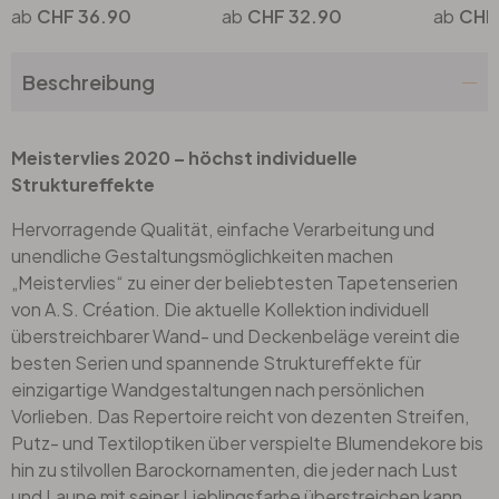
CHF 36.90
CHF 32.90
CHF
Beschreibung
Meistervlies 2020 – höchst individuelle
Struktureffekte
Hervorragende Qualität, einfache Verarbeitung und
unendliche Gestaltungsmöglichkeiten machen
„Meistervlies“ zu einer der beliebtesten Tapetenserien
von A.S. Création. Die aktuelle Kollektion individuell
überstreichbarer Wand- und Deckenbeläge vereint die
besten Serien und spannende Struktureffekte für
einzigartige Wandgestaltungen nach persönlichen
Vorlieben. Das Repertoire reicht von dezenten Streifen,
Putz- und Textiloptiken über verspielte Blumendekore bis
hin zu stilvollen Barockornamenten, die jeder nach Lust
und Laune mit seiner Lieblingsfarbe überstreichen kann.