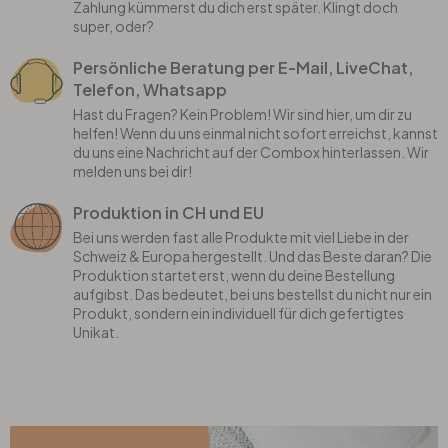
Zahlung kümmerst du dich erst später. Klingt doch
super, oder?
Persönliche Beratung per E-Mail, LiveChat,
Telefon, Whatsapp
Hast du Fragen? Kein Problem! Wir sind hier, um dir zu
helfen! Wenn du uns einmal nicht sofort erreichst, kannst
du uns eine Nachricht auf der Combox hinterlassen. Wir
melden uns bei dir!
Produktion in CH und EU
Bei uns werden fast alle Produkte mit viel Liebe in der
Schweiz & Europa hergestellt. Und das Beste daran? Die
Produktion startet erst, wenn du deine Bestellung
aufgibst. Das bedeutet, bei uns bestellst du nicht nur ein
Produkt, sondern ein individuell für dich gefertigtes
Unikat.