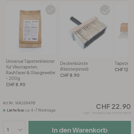
Rund
5-teilig
Tapeten Blau
Tapeten Grün
Wohnzimmer
Wohnzimmer
Tapeten Pink & Rosa
Schlafzimmer
Schlafzimmer
Tapeten Türkis
Kinderzimmer
Kinderzimmer
Universal Tapetenkleister
Deckenbürste
Tapezierw
Tapeten Lila & Violett
für Vliestapeten,
Küche
Bad
(Kleisterpinsel)
CHF 12.9
Rauhfaser & Glasgewebe
CHF 8.90
- 200g
Jugendzimmer
Küche
Wohnzimmer
CHF 8.90
Bad
Flur
Schlafzimmer
Art.Nr.:
WA268498
CHF 22.90
Lieferbar
ca. 4-7 Werktage
zzgl.
Verpackung und Versand
Flur
Kinderzimmer
In den Warenkorb
Küche