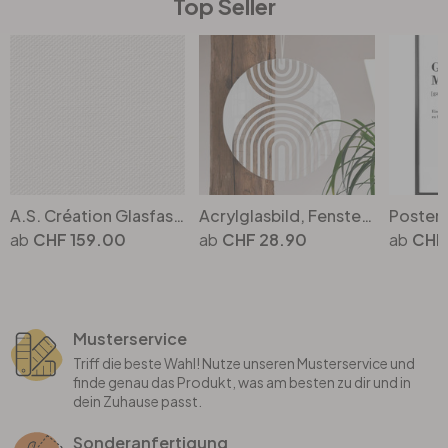
Top Seller
A.S. Création Glasfasertapete stoss- und kratzfest weiss, überstreichbar
Acrylglasbild, Fensterbild zum Aufhängen Abstrakter Bogen - Rund
CHF 159.00
CHF 28.90
CHF
Musterservice
Triff die beste Wahl! Nutze unseren Musterservice und
finde genau das Produkt, was am besten zu dir und in
dein Zuhause passt.
Sonderanfertigung