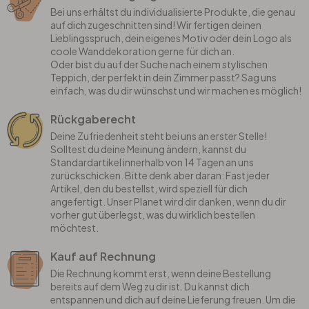
Bei uns erhältst du individualisierte Produkte, die genau
auf dich zugeschnitten sind! Wir fertigen deinen
Lieblingsspruch, dein eigenes Motiv oder dein Logo als
coole Wanddekoration gerne für dich an.
Oder bist du auf der Suche nach einem stylischen
Teppich, der perfekt in dein Zimmer passt? Sag uns
einfach, was du dir wünschst und wir machen es möglich!
Rückgaberecht
Deine Zufriedenheit steht bei uns an erster Stelle!
Solltest du deine Meinung ändern, kannst du
Standardartikel innerhalb von 14 Tagen an uns
zurückschicken. Bitte denk aber daran: Fast jeder
Artikel, den du bestellst, wird speziell für dich
angefertigt. Unser Planet wird dir danken, wenn du dir
vorher gut überlegst, was du wirklich bestellen
möchtest.
Kauf auf Rechnung
Die Rechnung kommt erst, wenn deine Bestellung
bereits auf dem Weg zu dir ist. Du kannst dich
entspannen und dich auf deine Lieferung freuen. Um die