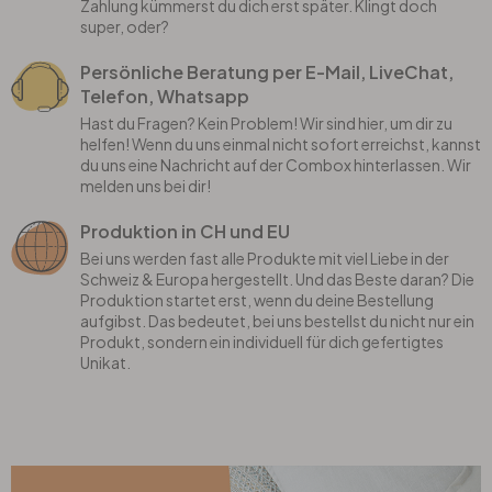
Zahlung kümmerst du dich erst später. Klingt doch
super, oder?
Persönliche Beratung per E-Mail, LiveChat,
Telefon, Whatsapp
Hast du Fragen? Kein Problem! Wir sind hier, um dir zu
helfen! Wenn du uns einmal nicht sofort erreichst, kannst
du uns eine Nachricht auf der Combox hinterlassen. Wir
melden uns bei dir!
Produktion in CH und EU
Bei uns werden fast alle Produkte mit viel Liebe in der
Schweiz & Europa hergestellt. Und das Beste daran? Die
Produktion startet erst, wenn du deine Bestellung
aufgibst. Das bedeutet, bei uns bestellst du nicht nur ein
Produkt, sondern ein individuell für dich gefertigtes
Unikat.