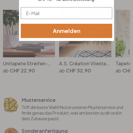
Top Seller
Email
Anmelden
Unitapete Streifen-Optik Beige Creme - Tapete gestreift - Einfarbige Vliestapete
A.S. Création Vliestapete Retro Vision Retrotapete 70er Jahre Tapete, orange, gelb, braun
CHF 22.90
CHF 32.90
CHF 
Musterservice
Triff die beste Wahl! Nutze unseren Musterservice und
finde genau das Produkt, was am besten zu dir und in
dein Zuhause passt.
Sonderanfertigung