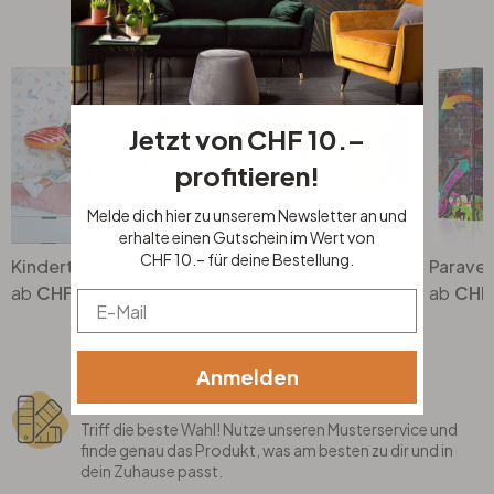
Top Seller
Jetzt von CHF 10.–
profitieren!
Melde dich hier zu unserem Newsletter an und
erhalte einen Gutschein im Wert von
CHF 10.– für deine Bestellung.
Kindertapete, Vliestapete mit Illustration Kids Walls weiss, bunt
Leinwandbild Niksic - Golden Eye - Panorama
CHF 67.90
CHF 28.90
CHF
Email
Anmelden
Musterservice
Triff die beste Wahl! Nutze unseren Musterservice und
finde genau das Produkt, was am besten zu dir und in
dein Zuhause passt.