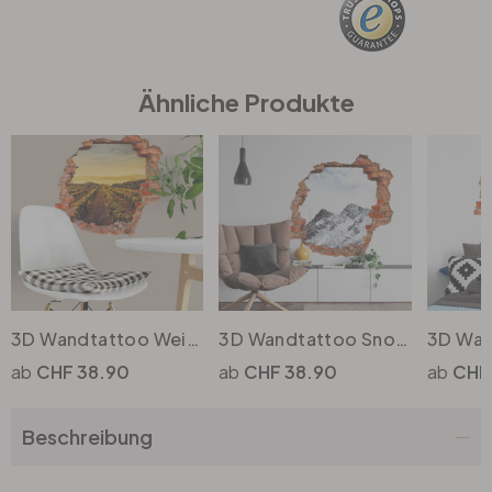
Büro
Ähnliche Produkte
Bad
Eingangsbereich
3D Wandtattoo Weinreben im Sonnenuntergang
3D Wandtattoo Snow Mountain
CHF 38.90
CHF 38.90
CHF
Beschreibung