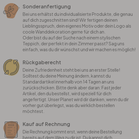
Sonderanfertigung
Bei uns erhältst du individualisierte Produkte, die genau
auf dich zugeschnitten sind! Wir fertigen deinen
Lieblingsspruch, dein eigenes Motiv oder dein Logo als
coole Wanddekoration gerne für dich an.
Oder bist du auf der Suche nach einem stylischen
Teppich, der perfekt in dein Zimmer passt? Sag uns
einfach, was du dir wünschst und wir machen es möglich!
Rückgaberecht
Deine Zufriedenheit steht bei uns an erster Stelle!
Solltest du deine Meinung ändern, kannst du
Standardartikel innerhalb von 14 Tagen an uns
zurückschicken. Bitte denk aber daran: Fast jeder
Artikel, den du bestellst, wird speziell für dich
angefertigt. Unser Planet wird dir danken, wenn du dir
vorher gut überlegst, was du wirklich bestellen
möchtest.
Kauf auf Rechnung
Die Rechnung kommt erst, wenn deine Bestellung
bereits auf dem Weg zu dir ist. Du kannst dich