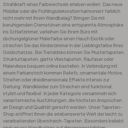
Strahlkraft eines Farbwechsels erleben wollen. Das neue
Mobiliar oder die Frühlingsdekoration harmoniert farblich
nicht mehr mit Ihrem Wandbelag? Bringen Sie mit
beruhigenden Cremetönen eine entspannte Atmosphäre
ins Schlafzimmer, verleihen Sie Ihrem Büro mit
dschungelgrüner Malerfarbe einen Hauch Exotik oder
streichen Sie das Kinderzimmer in der Lieblingsfarbe Ihres
Goldschatzes. Bei Trenddeko können Sie Mustertapeten,
Strukturtapeten, glatte Vliestapeten, Raufaser oder
Malervliese
bequem online bestellen. In Verbindung mit
einem Farbanstrich kommen Reliefs, ornamentale Motive,
Streifen oder dreidimensionale Effekte intensiv zur
Geltung. Wandkleider zum Streichen sind funktional,
stylish und flexibel. In jeder Kategorie versammeln sich
variantenreiche Ausführungen, die höchsten Ansprüchen
an Design und Qualität gerecht werden. Unser Tapeten-
Shop eröffnet Ihnen die erlebenswerte Welt der leicht zu
verarbeitenden Überstreich-Tapeten. Besonders beliebt
sind unsere Wandbeläge auf dimensionsstabilem