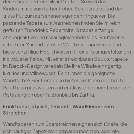
der Schablonentechnik auftupfen. So wird das
Kinderzimmer zum farbenfrohen Spielparadies und der
triste Flur zum aufsehenerregenden Hingucker. Die
passende Tapete zum Anstreichen finden Sie im reich
gefüllten Trenddeko Repertoire. Strapazierfähige,
atmungsaktive und rissausgleichende Vlies-Raufaser in
schlichter Machart ist ohne Weichzeit tapezierbar und
bietet unzählige Möglichkeiten für eine Raumgestaltung in
individueller Farbe. Mit einer streichbaren
Strukturtapete
im Barock-Design veredeln Sie Ihre Wände einzigartig,
luxuriös und stilbewusst. Fehlt Ihnen die geeignete
Wandfarbe? Bei Trenddeko bieten wir Ihnen eine breite
Palette an preiswerten und erstklassigen Innenfarben von
Pistaziengrün über Taubenblau bis Zartlila.
Funktional, stylish, flexibel - Wandkleider zum
Streichen
Wandtapeten zum Überstreichen eignen sich für alle, die
sich häufiges Tapezieren ersparen möchten, aber die