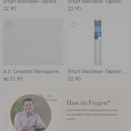
Erfurt Vliesfaser-Tapete Protect 204
Erfurt Vliesfaser-Tapete Protect 211
22.90
22.90
A.S. Création Vliestapete Meistervlies Strukturtapete Uni überstreichbar weiss
Erfurt Vliesfaser-Tapete Protect 207
ab
22.90
22.90