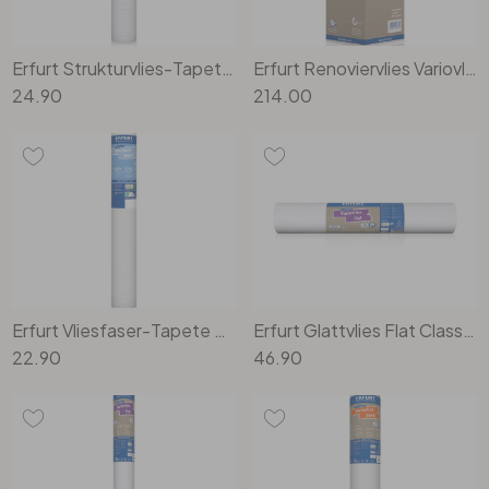
Erfurt Strukturvlies-Tapete Basic 402
Erfurt Renoviervlies Variovlies Flat 150 g/m² 25x0.75 m Karton (4 Rollen)
24.90
214.00
Erfurt Vliesfaser-Tapete Basic 107
Erfurt Glattvlies Flat Classic 25x0.53m
22.90
46.90