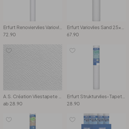
Erfurt Renoviervlies Variovlies Flat 150 g/m² 25x0.75 m
Erfurt Variovlies Sand 25x0.75m
72.90
67.90
A.S. Création Vliestapete Meistervlies Strukturtapete Uni überstreichbar weiss
Erfurt Strukturvlies-Tapete Premium 502
ab
28.90
28.90