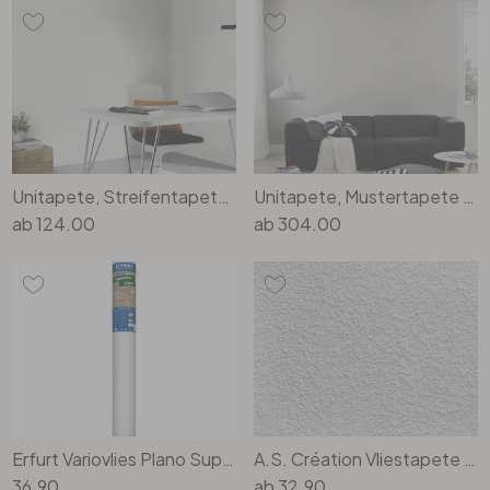
Unitapete, Streifentapete mit Struktur Bauhaus weiss
Unitapete, Mustertapete mit Struktur Bauhaus weiss
ab
124.00
ab
304.00
Erfurt Variovlies Plano Superweiss 20x0.75m
A.S. Création Vliestapete Meistervlies Strukturtapete Uni überstreichbar weiss
36.90
ab
32.90