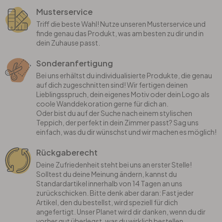
Musterservice
Triff die beste Wahl! Nutze unseren Musterservice und
finde genau das Produkt, was am besten zu dir und in
dein Zuhause passt.
Sonderanfertigung
Bei uns erhältst du individualisierte Produkte, die genau
auf dich zugeschnitten sind! Wir fertigen deinen
Lieblingsspruch, dein eigenes Motiv oder dein Logo als
coole Wanddekoration gerne für dich an.
Oder bist du auf der Suche nach einem stylischen
Teppich, der perfekt in dein Zimmer passt? Sag uns
einfach, was du dir wünschst und wir machen es möglich!
Rückgaberecht
Deine Zufriedenheit steht bei uns an erster Stelle!
Solltest du deine Meinung ändern, kannst du
Standardartikel innerhalb von 14 Tagen an uns
zurückschicken. Bitte denk aber daran: Fast jeder
Artikel, den du bestellst, wird speziell für dich
angefertigt. Unser Planet wird dir danken, wenn du dir
vorher gut überlegst, was du wirklich bestellen