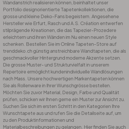
Wandanstrich realisieren können, beinhaltet unser
Portfolio designorientierte Tapetenkollektionen, die
grosse und kleine Deko-Fans begeistern. Angesehene
Hersteller wie
Erfurt
, Rasch und A.S. Création entwerfen
stilprägende Kreationen, die das Tapezier-Prozedere
erleichtern und ihren Wänden im Nu einen neuen Style
schenken. Bestellen Sie im Online Tapeten-Store auf
trenddeko.ch günstig anstreichbare Wandtapeten, die als
geschmackvoller Hintergrund moderne Akzente setzen.
Die grosse Muster- und Strukturvielfalt in unserem
Repertoire ermöglicht kundenindividuelle Wandlösungen
nach Mass. Unsere hochwertigen Markentapeten können
Sie als Rollenware in Ihrer Wunschgrösse bestellen.
Möchten Sie zuvor Material, Design, Farbe und Qualität
prüfen, schicken wir Ihnen gerne ein Muster zur Ansicht zu.
Suchen Sie sich im ersten Schritt in den Kategorien Ihre
Wunschtapete aus und rufen Sie die Detailseite auf, um
zu den Produktinformationen und
Materialbeschreibungen zu gelangen. Hier finden Sie auch