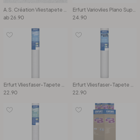
A.S. Création Vliestapete Meistervlies Strukturtapete Uni überstreichbar weiss
Erfurt Variovlies Plano Superweiss 20x0.53m
ab
26.90
24.90
Erfurt Vliesfaser-Tapete Basic 104
Erfurt Vliesfaser-Tapete Protect 210
22.90
22.90