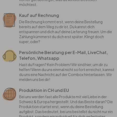
möchtest.
Kauf auf Rechnung
Die Rechnung kommt erst, wenn deine Bestellung
bereits auf dem Weg zu dir ist. Du kannst dich
entspannen und dich auf deine Lieferung freuen. Um die
Zahlung kümmerst du dich erst später. Klingt doch
super, oder?
Persönliche Beratung per E-Mail, LiveChat,
Telefon, Whatsapp
Hast du Fragen? Kein Problem! Wir sind hier, um dir zu
helfen! Wenn du uns einmal nicht sofort erreichst, kannst
du uns eine Nachricht auf der Combox hinterlassen. Wir
melden uns bei dir!
Produktion in CH und EU
Bei uns werden fast alle Produkte mit viel Liebe in der
Schweiz & Europa hergestellt. Und das Beste daran? Die
Produktion startet erst, wenn du deine Bestellung
aufgibst. Das bedeutet, bei uns bestellst du nicht nur ein
Produkt, sondern ein individuell für dich gefertigtes