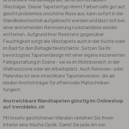
Vliesträger. Dieser Tapetentyp nimmt Farben sehr gut auf,
gleicht problemlos unschöne Risse aus, kann sofort in der
Wandklebetechnik aufgebracht werden und lässt sich bei
einer anstehenden Renovierung rückstandslos wieder
entfernen. Aufgrund ihrer Resistenz gegenüber
Feuchtigkeit sorgt die
Vliestapete
auch in der Küche oder
im Bad für den Behaglichkeitsfaktor. Setzen Sie Ihr
bevorzugtes Tapetendesign mit einer eigens inszenierten
Farbgestaltung in Szene - sei es im Wohnbereich, in der
Wellnesszone oder am Arbeitsplatz. Auch Renovier- oder
Malervlies ist eine streichbare Tapetenversion, die als
idealer Anstrichträger für effektvolle Maltechniken
fungiert.
Anstreichbare Wandtapeten günstig im Onlineshop
auf trenddeko.ch
Mit kreativ gestrichenen Wänden verleihen Sie Ihrem
Interior eine frische Optik. Damit Sie jede Art von