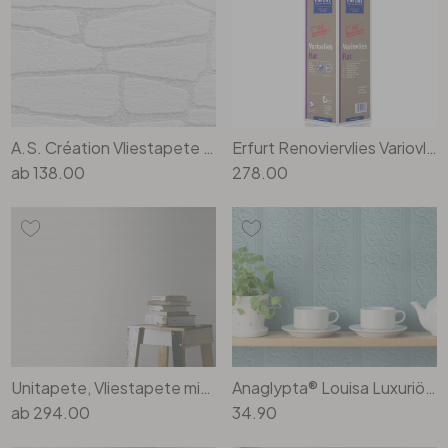
Büro
Bad
A.S. Création Vliestapete Meistervlies Tapete in Steinoptik Naturstein überstreichbar weiss
Erfurt Renoviervlies Variovlies Flat 150 g/m² 33x0.75 m Karton (4 Rollen)
Eingangsbereich
ab
138.00
278.00
Unitapete, Vliestapete mit Struktur Bauhaus weiss
Anaglypta® Louisa Luxuriöse strukturierte Vinyltapete überstreichbar, weiss
ab
294.00
34.90