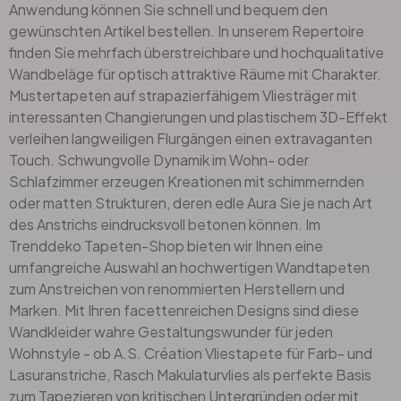
Anwendung können Sie schnell und bequem den
gewünschten Artikel bestellen. In unserem Repertoire
finden Sie mehrfach überstreichbare und hochqualitative
Wandbeläge für optisch attraktive Räume mit Charakter.
Mustertapeten
auf strapazierfähigem Vliesträger mit
interessanten Changierungen und plastischem 3D-Effekt
verleihen langweiligen Flurgängen einen extravaganten
Touch. Schwungvolle Dynamik im Wohn- oder
Schlafzimmer erzeugen Kreationen mit schimmernden
oder matten Strukturen, deren edle Aura Sie je nach Art
des Anstrichs eindrucksvoll betonen können. Im
Trenddeko Tapeten-Shop bieten wir Ihnen eine
umfangreiche Auswahl an hochwertigen Wandtapeten
zum Anstreichen von renommierten Herstellern und
Marken. Mit Ihren facettenreichen Designs sind diese
Wandkleider wahre Gestaltungswunder für jeden
Wohnstyle - ob A.S. Création Vliestapete für Farb- und
Lasuranstriche,
Rasch
Makulaturvlies als perfekte Basis
zum Tapezieren von kritischen Untergründen oder mit