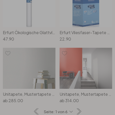
Erfurt Ökologische Glattvlies-Tapete Eco Green 20x0.75m
Erfurt Vliesfaser-Tapete Protect 208
47.90
22.90
Unitapete, Mustertapete mit Struktur Bauhaus weiss
Unitapete, Mustertapete mit Struktur Bauhaus weiss
ab
285.00
ab
314.00