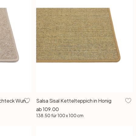
Astano Schlingenteppich Rechteck Wunschmass in Beige
Salsa Sisal Kettelteppich in Honig
ab
109.00
138.50
für 100 x 100 cm