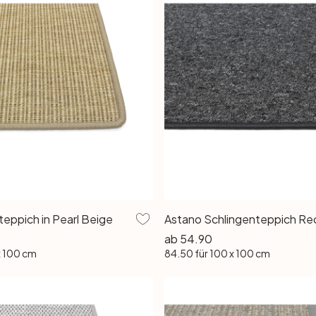
teppich in Pearl Beige
ab
54.90
x 100 cm
84.50
für 100 x 100 cm