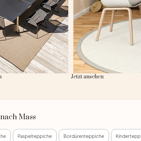
n
Jetzt ansehen
e nach Mass
che
Paspelteppiche
Bordürenteppiche
Kindertepp