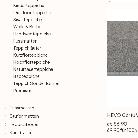
Wandtattoo & Bilderrahmen
Künstler
Selbstklebend
Tischplatten
Kinderteppiche
Outdoor Teppiche
Wandtattoo & Uhrwerk
Papiertapeten
Sisal Teppiche
Wandbilder-Set
Heimtextilien
Wolle & Berber
Handwebteppiche
Wandtattoo & Haken
Hexagon Bilder
Tapeten Weiss
Künstlerbedarf
Fussmatten
Teppichläufer
Wandtattoo & 3D Schmetterlinge
Rund Bilder
Tapeten Gold
Kurzflorteppiche
Hochflorteppiche
Naturfaserteppiche
Liebe
Panorama Bilder
Tapeten Schwarz
Badteppiche
Teppich Sonderformen
Familie
Quadratische Bilder
Tapeten Grau
Premium
Home
3-teilig
Tapeten Gelb
Fussmatten
HEVO Corfu W
Stufenmatten
Zweifarbig
4-teilig
Tapeten Rot
ab
86.90
Teppichboden
89.90
für 100 
Kunstrasen