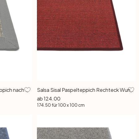
HEVO® Maja In-& Outdoorteppich nach Mass Rechteck Wunschmass in Ocean
Salsa Sisal Paspelteppich Rechteck Wunschmass in Rubin
ab
124.00
174.50
für 100 x 100 cm