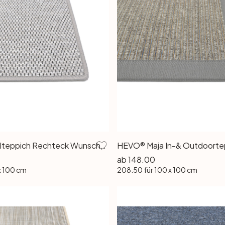
Turania Kettelteppich Rechteck Wunschmass in Hellgrau
ab
148.00
x 100 cm
208.50
für 100 x 100 cm