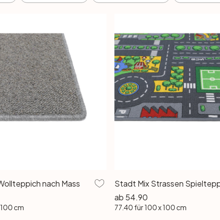
ollteppich nach Mass
Stadt Mix Strassen Spieltep
ab
54.90
x 100 cm
77.40
für 100 x 100 cm