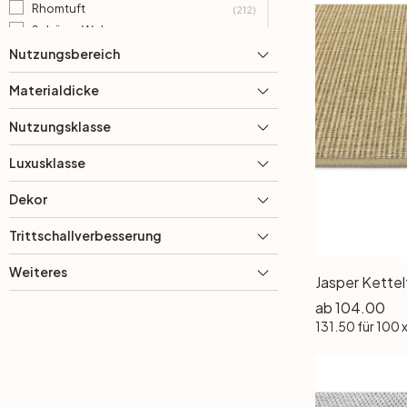
Rhomtuft
(212)
Schöner Wohnen
(33)
Sedna
Nutzungsbereich
(15)
Timzo
(4)
Materialdicke
Tisca
(198)
Tretford
(269)
Nutzungsklasse
Vorwerk
(868)
Luxusklasse
Dekor
Trittschallverbesserung
Weiteres
Jasper Kettel
ab
104.00
131.50
für 100 