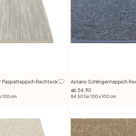
Dalia Outdoor Paspelteppich Rechteck Wunschmass in Beige
ab
54.90
 x 100 cm
84.50
für 100 x 100 cm