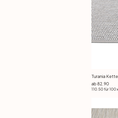
ab
82.90
110.50
für 100 