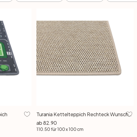
pich
Turania Kettelteppich Rechteck Wunschmass in Sand
ab
82.90
110.50
für 100 x 100 cm