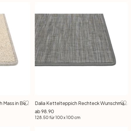
HEVO Corfu Wollteppich nach Mass in Beige
Dalia Kettelteppich Rechteck Wunschmass in Anthracite
ab
98.90
128.50
für 100 x 100 cm