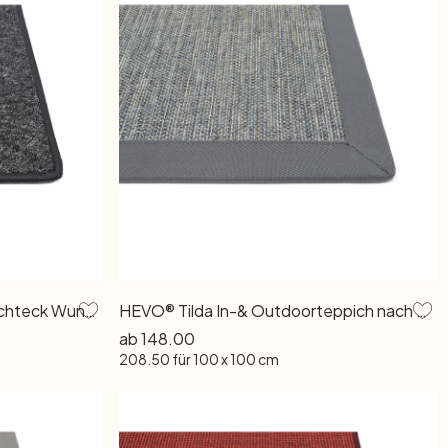
Astano Schlingenteppich Rechteck Wunschmass in Anthrazit
HEVO® Tilda In-& Outdoorteppich nach Mass Rechteck Wunschmass in Ocean
ab
148.00
208.50
für 100 x 100 cm