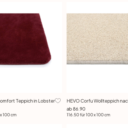
omfort Teppich in Lobster
ab
86.90
 x 100 cm
116.50
für 100 x 100 cm