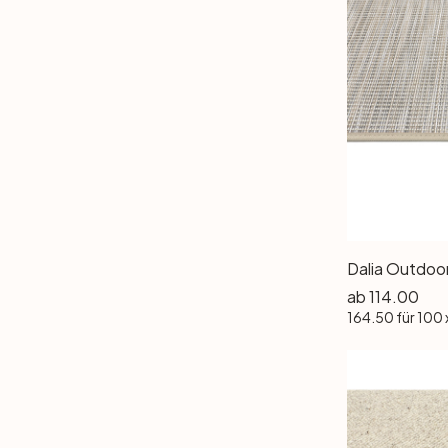
ab
114.00
164.50
für 100