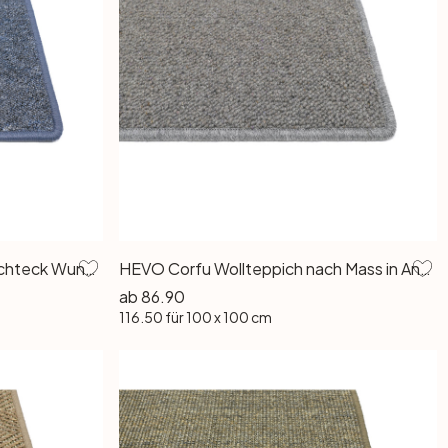
Astano Schlingenteppich Rechteck Wunschmass in Blau
HEVO Corfu Wollteppich nach Mass in Anthrazit
ab
86.90
116.50
für 100 x 100 cm