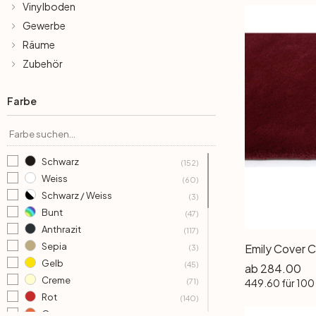
Rund
5-teilig
Tapeten Blau
Vinylboden
Gewerbe
Tapeten Grün
Wohnzimmer
Wohnzimmer
Räume
Zubehör
Tapeten Pink & Rosa
Schlafzimmer
Schlafzimmer
Farbe
Tapeten Türkis
Kinderzimmer
Kinderzimmer
Tapeten Lila & Violett
Küche
Bad
Schwarz
(152)
Weiss
(60)
Schwarz / Weiss
Jugendzimmer
Küche
Wohnzimmer
(3)
Bunt
(47)
Anthrazit
(117)
Bad
Flur
Schlafzimmer
Sepia
Emily Cover C
(3)
Gelb
(45)
ab
284.00
Flur
Kinderzimmer
Creme
449.60
für 100
(71)
Rot
(140)
Küche
Orange
(57)