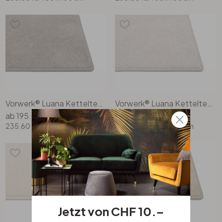
Vorwerk® Luana Kettelteppich Rechteck Wunschmass in 8h79
Vorwerk® Luana Kettelteppich Rechteck Wunschmass in 8h81
ab
195.00
ab
195.00
235.60
für 100 x 100 cm
235.60
für 100 x 100 cm
Jetzt von CHF 10.–