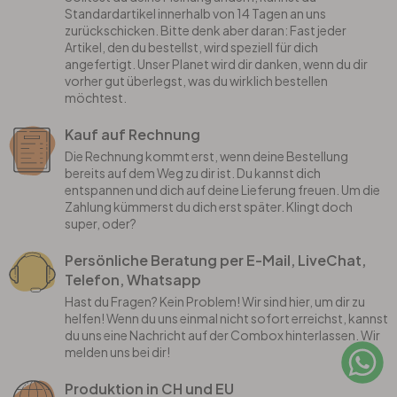
Standardartikel innerhalb von 14 Tagen an uns
zurückschicken. Bitte denk aber daran: Fast jeder
Artikel, den du bestellst, wird speziell für dich
angefertigt. Unser Planet wird dir danken, wenn du dir
vorher gut überlegst, was du wirklich bestellen
möchtest.
Kauf auf Rechnung
Die Rechnung kommt erst, wenn deine Bestellung
bereits auf dem Weg zu dir ist. Du kannst dich
entspannen und dich auf deine Lieferung freuen. Um die
Zahlung kümmerst du dich erst später. Klingt doch
super, oder?
Persönliche Beratung per E-Mail, LiveChat,
Telefon, Whatsapp
Hast du Fragen? Kein Problem! Wir sind hier, um dir zu
helfen! Wenn du uns einmal nicht sofort erreichst, kannst
du uns eine Nachricht auf der Combox hinterlassen. Wir
melden uns bei dir!
Produktion in CH und EU