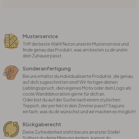
Musterservice
Triff die beste Wahl! Nutze unseren Musterservice und
finde genau das Produkt, was am besten zu dir und in
dein Zuhause passt.
Sonderanfertigung
Bei uns erhältst du individualisierte Produkte, die genau
auf dich zugeschnitten sind! Wir fertigen deinen
Lieblingsspruch, dein eigenes Motiv oder dein Logo als
coole Wanddekoration gerne für dich an.
Oder bist du auf der Suche nach einem stylischen
Teppich, der perfekt in dein Zimmer passt? Sag uns
einfach, was du dir wünschst und wir machen es möglich!
Rückgaberecht
Deine Zufriedenheit steht bei uns an erster Stelle!
Solltest du deine Meinung ändern, kannst du