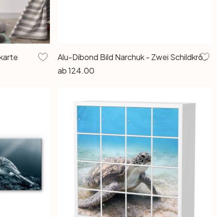
karte
Alu-Dibond Bild Narchuk - Zwei Schildkröten auf Reisen
ab
124.00