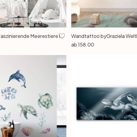
Fototapete Faszinierende Meerestiere im Ozean - Braun - Kikki Belle
Wandtattoo byGraziela Welt
ab
158.00