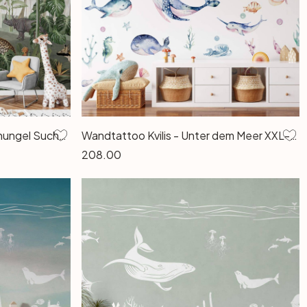
Fototapete Kikki Belle - Dschungel Suchbild
Wandtattoo Kvilis - Unter dem Meer XXL-Set (53-teilig) - 188x120cm
208.00