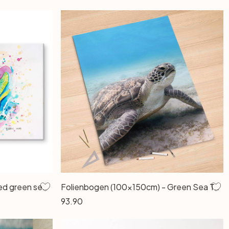
Glasbild Buttafly - Endangered green see turtle
Folienbogen (100x150cm) - Green Sea Turtle
93.90