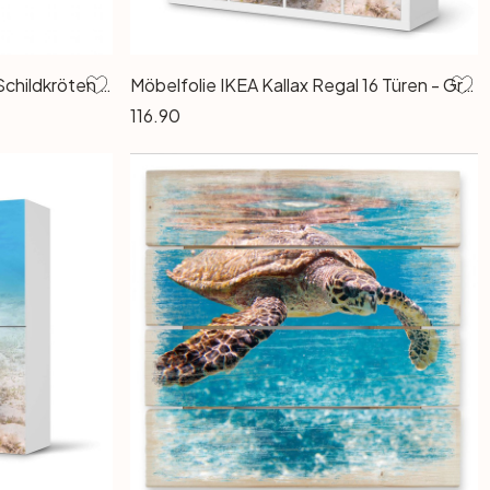
Acrylglasbild Narchuk - Zwei Schildkröten auf Reisen
Möbelfolie IKEA Kallax Regal 16 Türen - Green Sea Turtle
116.90