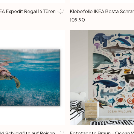
Möbelfolie IKEA Expedit Regal 16 Türen - Green Sea Turtle
109.90
ld Schildkröte auf Reisen
Fototapete Braun - Ocean Wi