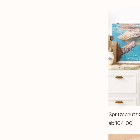
ab
104.00