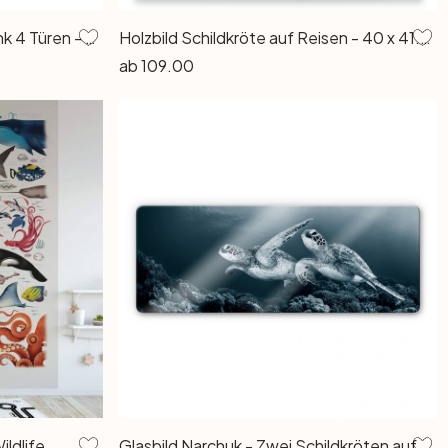
Klebefolie IKEA Besta Schrank 4 Türen - Green Sea Turtle
Holzbild Schildkröte auf Reisen - 40 x 41.5 cm
ab
109.00
ldlife
Glasbild Narchuk - Zwei Schildkröten auf Reisen