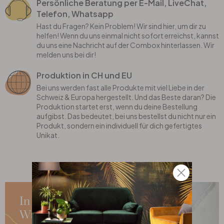
Rund
5-teilig
Tapeten Blau
Persönliche Beratung per E-Mail, LiveChat,
Telefon, Whatsapp
Hast du Fragen? Kein Problem! Wir sind hier, um dir zu
Tapeten Grün
Wohnzimmer
Wohnzimmer
helfen! Wenn du uns einmal nicht sofort erreichst, kannst
du uns eine Nachricht auf der Combox hinterlassen. Wir
melden uns bei dir!
Tapeten Pink & Rosa
Schlafzimmer
Schlafzimmer
Produktion in CH und EU
Tapeten Türkis
Kinderzimmer
Kinderzimmer
Bei uns werden fast alle Produkte mit viel Liebe in der
Schweiz & Europa hergestellt. Und das Beste daran? Die
Produktion startet erst, wenn du deine Bestellung
Tapeten Lila & Violett
Küche
Bad
aufgibst. Das bedeutet, bei uns bestellst du nicht nur ein
Produkt, sondern ein individuell für dich gefertigtes
Unikat.
Jugendzimmer
Küche
Wohnzimmer
Bad
Flur
Schlafzimmer
Flur
Kinderzimmer
Küche