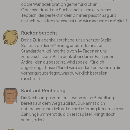
Wandtattoo & Bilderrahmen
Künstler
Selbstklebend
Tischplatten
coole Wanddekoration gerne für dich an.
Oder bist du auf der Suche nach einem stylischen
Teppich, der perfekt in dein Zimmer passt? Sag uns
Wandtattoo & Uhrwerk
Papiertapeten
Wandbilder-Set
Heimtextilien
einfach, was du dir wünschst und wir machen es möglich!
Rückgaberecht
Wandtattoo & Haken
Hexagon Bilder
Tapeten Weiss
Künstlerbedarf
Deine Zufriedenheit steht bei uns an erster Stelle!
Solltest du deine Meinung ändern, kannst du
Wandtattoo & 3D Schmetterlinge
Rund Bilder
Tapeten Gold
Standardartikel innerhalb von 14 Tagen an uns
zurückschicken. Bitte denk aber daran: Fast jeder
Artikel, den du bestellst, wird speziell für dich
Liebe
Panorama Bilder
Tapeten Schwarz
angefertigt. Unser Planet wird dir danken, wenn du dir
vorher gut überlegst, was du wirklich bestellen
möchtest.
Familie
Quadratische Bilder
Tapeten Grau
Kauf auf Rechnung
Die Rechnung kommt erst, wenn deine Bestellung
Home
3-teilig
Tapeten Gelb
bereits auf dem Weg zu dir ist. Du kannst dich
entspannen und dich auf deine Lieferung freuen. Um die
Zahlung kümmerst du dich erst später. Klingt doch
Zweifarbig
4-teilig
Tapeten Rot
super, oder?